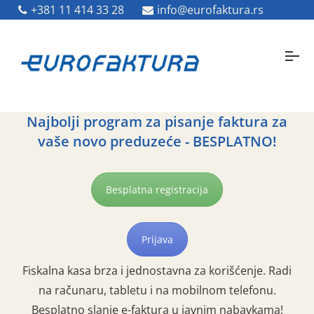
0800 50 12
+381 11 414 33 28
info.hr@e-racuni.com
info@eurofaktura.rs
Najbolji program za pisanje faktura za
vaše novo preduzeće - BESPLATNO!
Besplatna registracija
Prijava
Fiskalna kasa brza i jednostavna za korišćenje. Radi
na računaru, tabletu i na mobilnom telefonu.
Besplatno slanje e-faktura u javnim nabavkama!