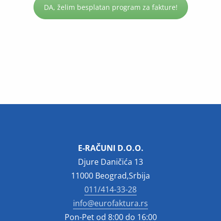
DA, želim besplatan program za fakture!
E-RAČUNI D.O.O.
Djure Daničića 13
11000 Beograd,Srbija
011/414-33-28
info@eurofaktura.rs
Pon-Pet od 8:00 do 16:00