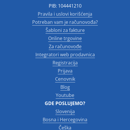
PIB: 104441210
Pravila i uslovi korišćenja
Potreban vam je računovođa?
Šabloni za fakture
Online trgovine
Za računovođe
Integratori web prodavnica
Registracija
Prijava
Cenovnik
Blog
Youtube
GDE POSLUJEMO?
Slovenija
Bosna i Hercegovina
Češka