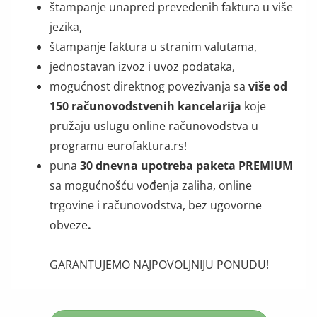
štampanje unapred prevedenih faktura u više
jezika,
štampanje faktura u stranim valutama,
jednostavan izvoz i uvoz podataka,
mogućnost direktnog povezivanja sa
više od
150 računovodstvenih kancelarija
koje
pružaju uslugu online računovodstva u
programu eurofaktura.rs!
puna
30 dnevna upotreba paketa PREMIUM
sa mogućnošću vođenja zaliha, online
trgovine i računovodstva, bez ugovorne
obveze
.
GARANTUJEMO NAJPOVOLJNIJU PONUDU!