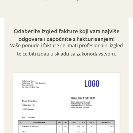
Odaberite izgled fakture koji vam najviše
odgovara i započnite s fakturisanjem!
Vaše ponude i fakture će imati profesionalni izgled
te će biti izdati u skladu sa zakonodavstvom.