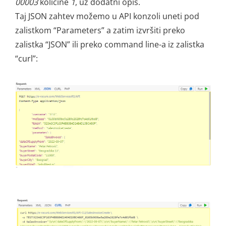
00003
količine
1
, uz dodatni opis.
Taj JSON zahtev možemo u API konzoli uneti pod
zalistkom “Parameters” a zatim izvršiti preko
zalistka “JSON” ili preko command line-a iz zalistka
“curl”: