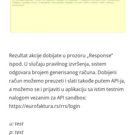
Rezultat akcije dobijate u prozoru „Response”
ispod. U slučaju pravilnog izvršenja, sistem
odgovara brojem generisanog računa. Dobijeni
račun možemo preuzeti i slati takođe putem API-ja,
a možemo se i prijaviti u aplikaciju sa istim testnim
nalogom vezanim za API sandbox:
https://eurofaktura.rs/rrs/login
u: test
p: test