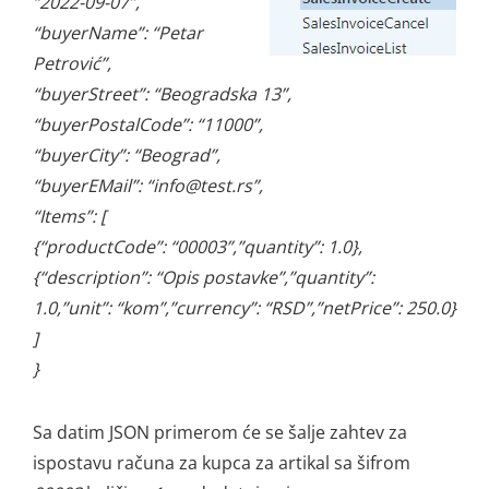
“2022-09-07”,
“buyerName”: “Petar
Petrović”,
“buyerStreet”: “Beogradska 13”,
“buyerPostalCode”: “11000”,
“buyerCity”: “Beograd”,
“buyerEMail”: “info@test.rs”,
“Items”: [
{“productCode”: “00003”,”quantity”: 1.0},
{“description”: “Opis postavke”,”quantity”:
1.0,”unit”: “kom”,”currency”: “RSD”,”netPrice”: 250.0}
]
}
Sa datim JSON primerom će se šalje zahtev za
ispostavu računa za kupca za artikal sa šifrom