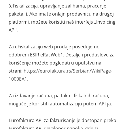
(eFiskalizacija, upravljanje zalihama, praćenje
paketa..). Ako imate onlajn prodavnicu na drugoj
platformi, možete koristiti naš interfejs „Invoicing
API“.
Za eFiskalizaciju web prodaje posedujemo
odobreni ESIR eRacWeb1. Detalje i preduslove za
korišćenje možete pogledati u uputstvu na
strani:
https://eurofaktura.rs/Serbian/WikiPage-
1000EA1.
Za izdavanje računa, pa tako i fiskalnih računa,
moguće je koristiti automatizaciju putem API-ja.
Eurofaktura API za fakturisanje je dostopan preko
Eurofaktura API developer panel-a, gde su