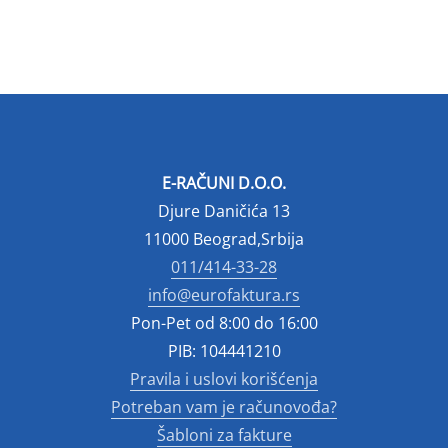
E-RAČUNI D.O.O.
Djure Daničića 13
11000 Beograd,Srbija
011/414-33-28
info@eurofaktura.rs
Pon-Pet od 8:00 do 16:00
PIB: 104441210
Pravila i uslovi korišćenja
Potreban vam je računovođa?
Šabloni za fakture