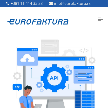
0800 50 12
+381 11 414 33 28
info.hr@e-racuni.com
info@eurofaktura.rs