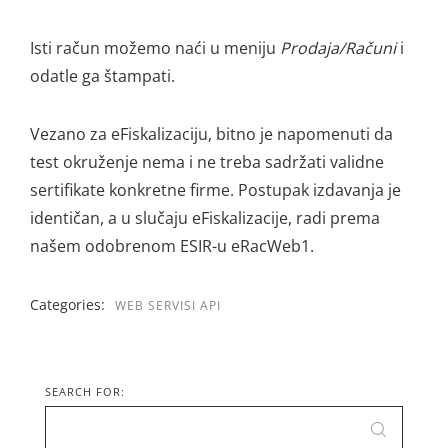
Isti račun možemo naći u meniju
Prodaja/Računi
i
odatle ga štampati.
Vezano za eFiskalizaciju, bitno je napomenuti da
test okruženje nema i ne treba sadržati validne
sertifikate konkretne firme. Postupak izdavanja je
identičan, a u slučaju eFiskalizacije, radi prema
našem odobrenom ESIR-u eRacWeb1.
Categories:
WEB SERVISI API
SEARCH FOR: